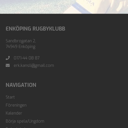
ENKÖPING RUGBYKLUBB
Sandbrogatan 2,
74949 Enköping
0171-44 08 87
erk.kansli@gmail.com
NAVIGATION
Start
Föreningen
Kalender
Börja spela/Ungdom