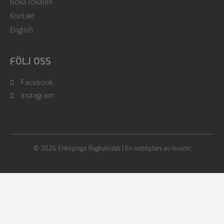
Boka lokalen
Kontakt
English
FÖLJ OSS
Facebook
Instagram
© 2026 Enköpings Rugbyklubb | En webbplats av
invistic