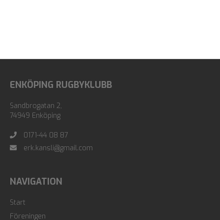
ENKÖPING RUGBYKLUBB
Sandbrogatan 2,
74949 Enköping
0171-44 08 87
erk.kansli@gmail.com
NAVIGATION
Start
Föreningen