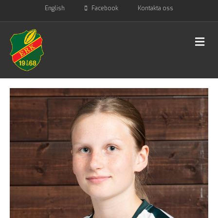
English
Facebook
Kontakta oss
M
E
N
U